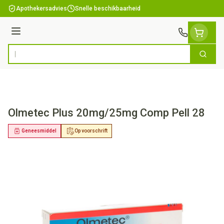
Ga naar de inhoud
Apothekersadvies
Snelle beschikbaarheid
Menu
Zoek
Product, merk, categorie...
Olmetec Plus 20mg/25mg Comp Pell 28
Geneesmiddel
Op voorschrift