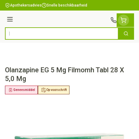
Ga naar de inhoud
Apothekersadvies
Snelle beschikbaarheid
Menu
Zoek
Product, merk, categorie...
Olanzapine EG 5 Mg Filmomh Tabl 28 X
5,0 Mg
Geneesmiddel
Op voorschrift