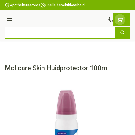
Ga naar de inhoud
Apothekersadvies
Snelle beschikbaarheid
Menu
Zoek
Product, merk, categorie...
Molicare Skin Huidprotector 100ml