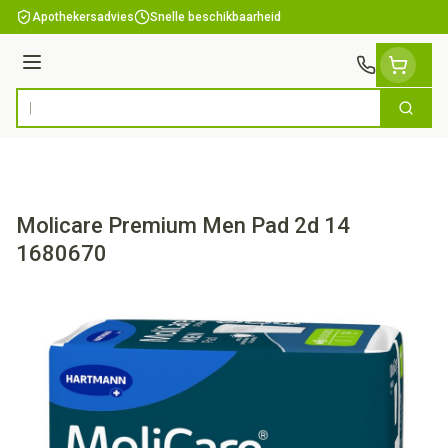
Ga naar de inhoud
Apothekersadvies
Snelle beschikbaarheid
Menu
Zoek
Product, merk, categorie...
Molicare Premium Men Pad 2d 14
1680670