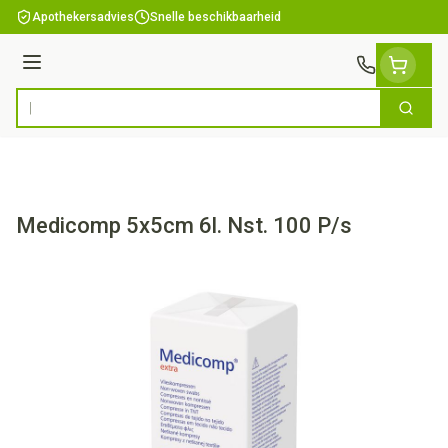
Ga naar de inhoud
Apothekersadvies
Snelle beschikbaarheid
Menu
Zoek
Product, merk, categorie...
Medicomp 5x5cm 6l. Nst. 100 P/s