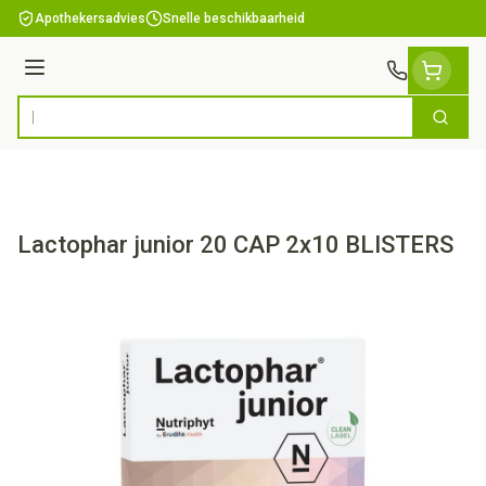
Ga naar de inhoud
Apothekersadvies
Snelle beschikbaarheid
Menu
Zoek
Product, merk, categorie...
Lactophar junior 20 CAP 2x10 BLISTERS