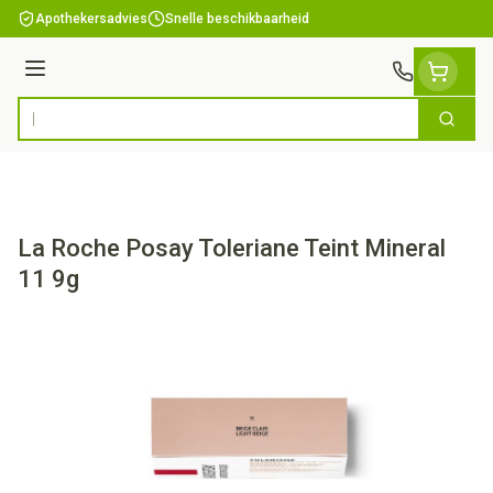
Ga naar de inhoud
Apothekersadvies
Snelle beschikbaarheid
Menu
Zoek
Product, merk, categorie...
La Roche Posay Toleriane Teint Mineral
11 9g