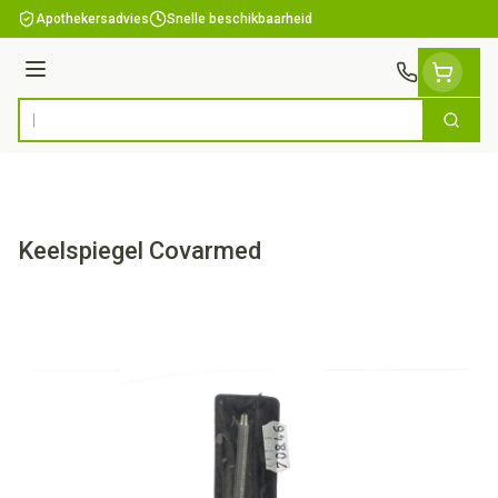
Ga naar de inhoud
Apothekersadvies
Snelle beschikbaarheid
Menu
Zoek
Product, merk, categorie...
Keelspiegel Covarmed