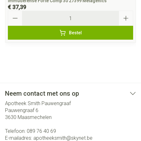
Immudefense Forte Comp 30 27399 Metagenics
€ 37,39
Aantal
Bestel
Neem contact met ons op
Apotheek Smith Pauwengraaf
Pauwengraaf 6
3630
Maasmechelen
Telefoon:
089 76 40 69
E-mailadres:
apotheeksmith@
skynet.be