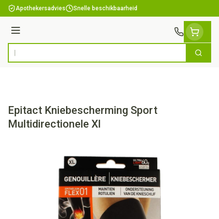
Ga naar de inhoud
Apothekersadvies
Snelle beschikbaarheid
Menu
Zoek
Product, merk, categorie...
Epitact Kniebescherming Sport
Multidirectionele Xl