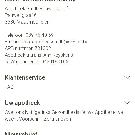
Apotheek Smith Pauwengraaf
Pauwengraaf 6
3630
Maasmechelen
Telefoon:
089 76 40 69
E-mailadres:
apotheeksmith@
skynet.be
APB nummer:
731302
Apotheek titularis:
Ann Reyskens
BTW nummer:
BE0424190106
Klantenservice
FAQ
Uw apotheek
Over ons
Nuttige links
Gezondheidsnieuws
Apotheker van
wacht
Voorschrift
Zorgtarieven
Nieuwsbrief