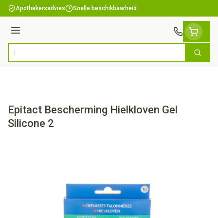
Ga naar de inhoud
Apothekersadvies
Snelle beschikbaarheid
Menu
Zoek
Product, merk, categorie...
Epitact Bescherming Hielkloven Gel
Silicone 2