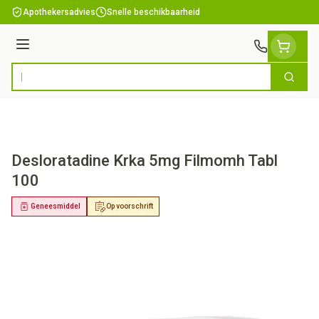
Ga naar de inhoud
Apothekersadvies
Snelle beschikbaarheid
Menu
Zoek
Product, merk, categorie...
Desloratadine Krka 5mg Filmomh Tabl
100
Geneesmiddel
Op voorschrift