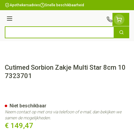
Ga naar de inhoud
Apothekersadvies
Snelle beschikbaarheid
Menu
Zoek
Product, merk, categorie...
Cutimed Sorbion Zakje Multi Star 8cm 10
7323701
Cutimed Sorbion Zakje Multi 
Niet beschikbaar
Neem contact op met ons via telefoon of e-mail, dan bekijken we
samen de mogelijkheden.
€ 149,47