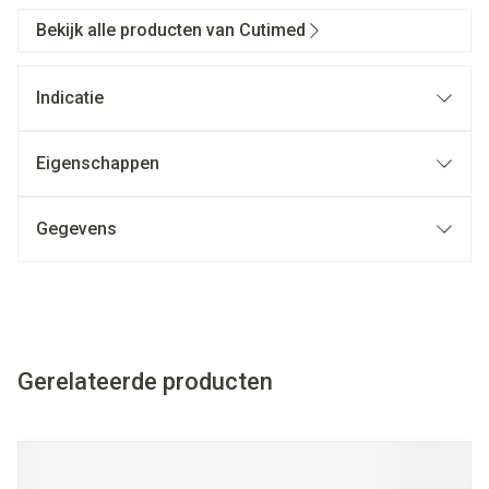
Bekijk alle producten van Cutimed
Indicatie
Eigenschappen
Gegevens
Gerelateerde producten
Navigeren door de elementen van de carrousel is mogelijk met
Druk om carrousel over te slaan
Druk op om naar carrouselnavigatie te gaan