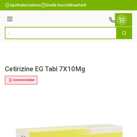
Ga naar de inhoud
Apothekersadvies
Snelle beschikbaarheid
Menu
Zoek
Product, merk, categorie...
Cetirizine EG Tabl 7X10Mg
Geneesmiddel