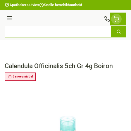
Ga naar de inhoud
Apothekersadvies
Snelle beschikbaarheid
Menu
Zoek
Product, merk, categorie...
Calendula Officinalis 5ch Gr 4g Boiron
Geneesmiddel