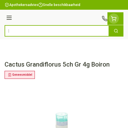
Ga naar de inhoud
Apothekersadvies
Snelle beschikbaarheid
Menu
Zoek
Product, merk, categorie...
Cactus Grandiflorus 5ch Gr 4g Boiron
Geneesmiddel