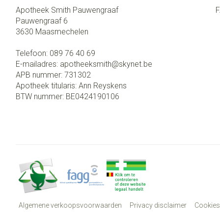
Gezichtsverzo
accessoires
Apotheek Smith Pauwengraaf
Pauwengraaf 6
Pigmentstoorni
3630
Maasmechelen
Gevoelige huid -
huid
Telefoon:
089 76 40 69
E-mailadres:
apotheeksmith@
skynet.be
Gemengde huid
APB nummer:
731302
Apotheek titularis:
Ann Reyskens
Doffe huid
BTW nummer:
BE0424190106
Toon meer
Snurken
Algemene verkoopsvoorwaarden
Privacy disclaimer
Cookies