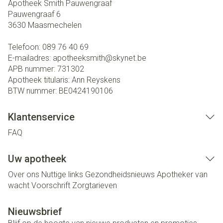
Apotheek Smith Pauwengraaf
Pauwengraaf 6
3630
Maasmechelen
Telefoon:
089 76 40 69
E-mailadres:
apotheeksmith@
skynet.be
APB nummer:
731302
Apotheek titularis:
Ann Reyskens
BTW nummer:
BE0424190106
Klantenservice
FAQ
Uw apotheek
Over ons
Nuttige links
Gezondheidsnieuws
Apotheker van
wacht
Voorschrift
Zorgtarieven
Nieuwsbrief