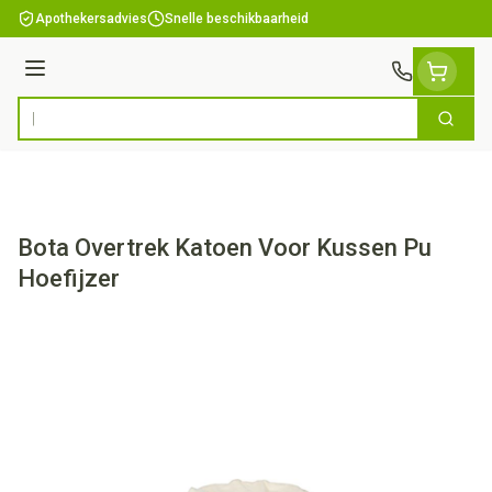
Ga naar de inhoud
Apothekersadvies
Snelle beschikbaarheid
Menu
Zoek
Product, merk, categorie...
Bota Overtrek Katoen Voor Kussen Pu
Hoefijzer