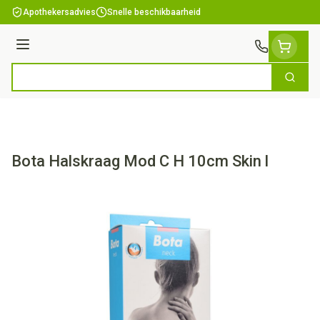
Ga naar de inhoud
Apothekersadvies
Snelle beschikbaarheid
Menu
Zoek
Product, merk, categorie...
Bota Halskraag Mod C H 10cm Skin l