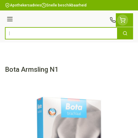
Ga naar de inhoud
Apothekersadvies
Snelle beschikbaarheid
Menu
Zoek
Product, merk, categorie...
Bota Armsling N1