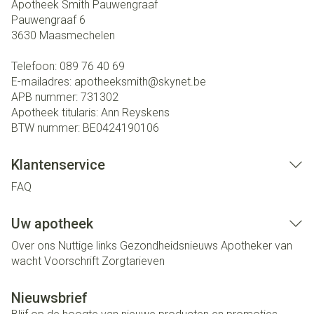
Apotheek Smith Pauwengraaf
Pauwengraaf 6
3630
Maasmechelen
Telefoon:
089 76 40 69
E-mailadres:
apotheeksmith@
skynet.be
APB nummer:
731302
Apotheek titularis:
Ann Reyskens
BTW nummer:
BE0424190106
Klantenservice
FAQ
Uw apotheek
Over ons
Nuttige links
Gezondheidsnieuws
Apotheker van
wacht
Voorschrift
Zorgtarieven
Nieuwsbrief