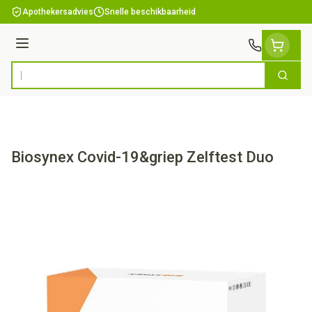
Ga naar de inhoud
Apothekersadvies
Snelle beschikbaarheid
Menu
Zoek
Product, merk, categorie...
Biosynex Covid-19&griep Zelftest Duo