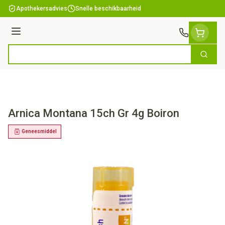
Ga naar de inhoud
Apothekersadvies
Snelle beschikbaarheid
Menu
Zoek
Product, merk, categorie...
Arnica Montana 15ch Gr 4g Boiron
Geneesmiddel