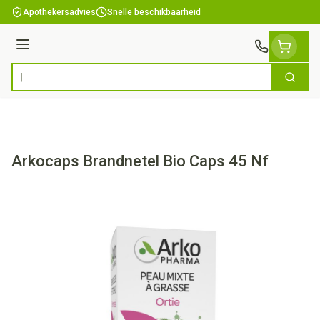
Ga naar de inhoud
Apothekersadvies
Snelle beschikbaarheid
Menu
Zoek
Product, merk, categorie...
Arkocaps Brandnetel Bio Caps 45 Nf