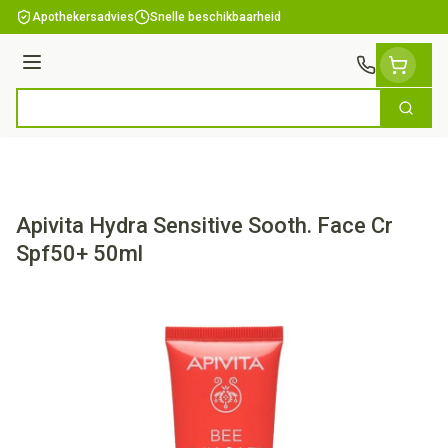
Ga naar de inhoud
Apothekersadvies
Snelle beschikbaarheid
Menu
Zoek
Product, merk, categorie...
Apivita Hydra Sensitive Sooth. Face Cr
Spf50+ 50ml