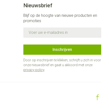
Bed
Nieuwsbrief
ng zon
Doorliggen - decubitis
ie
Urinewegen
Blijf op de hoogte van nieuwe producten en
Toon meer
promoties
E-mail adres
id, spanning
Stoppen met roken
 en intieme
 Orthopedie -
Gezichtsreiniging -
Instrumenten
che verbanden
ontschminken
Inschrijven
 anticonceptie
Reinigingsmelk, - crème, -olie
Anti tumor middelen
en gel
Door op inschrijven te klikken, schrijft u zich in voor
n
onze nieuwsbrief en gaat u akkoord met onze
Tonic - lotion
orging
privacy policy
.
Anesthesie
Micellair water
t
Specifiek voor de ogen
ie
Diverse geneesmiddelen
Toon meer