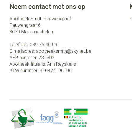
Eelt
Neem contact met ons op
Zuurstof
Eksteroog - lik
Ademhalingsst
Apotheek Smith Pauwengraaf
Toon meer
Pauwengraaf 6
3630
Maasmechelen
Spieren en gew
Telefoon:
089 76 40 69
Specifiek voor
Naalden en spu
E-mailadres:
apotheeksmith@
skynet.be
APB nummer:
731302
Lichaamsverzor
Spuiten
Infecties
Apotheek titularis:
Ann Reyskens
Deodorant
Oplossing voor i
BTW nummer:
BE0424190106
Gezichtsverzor
Naalden
Luizen
Naalden voor in
pennaalden
Toon meer
Diagnostica
Haar
Pillendozen en