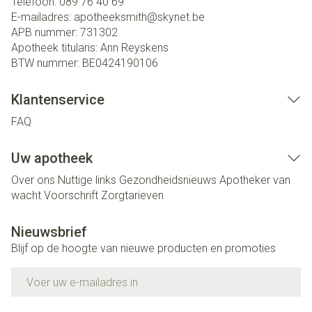
Telefoon:
089 76 40 69
E-mailadres:
apotheeksmith@
skynet.be
APB nummer:
731302
Apotheek titularis:
Ann Reyskens
BTW nummer:
BE0424190106
Klantenservice
FAQ
Uw apotheek
Over ons
Nuttige links
Gezondheidsnieuws
Apotheker van
wacht
Voorschrift
Zorgtarieven
Nieuwsbrief
Blijf op de hoogte van nieuwe producten en promoties
E-mail adres