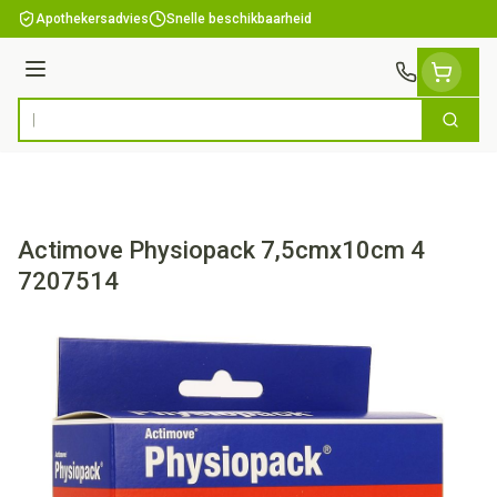
Ga naar de inhoud
Apothekersadvies
Snelle beschikbaarheid
Menu
Zoek
Product, merk, categorie...
Actimove Physiopack 7,5cmx10cm 4
7207514