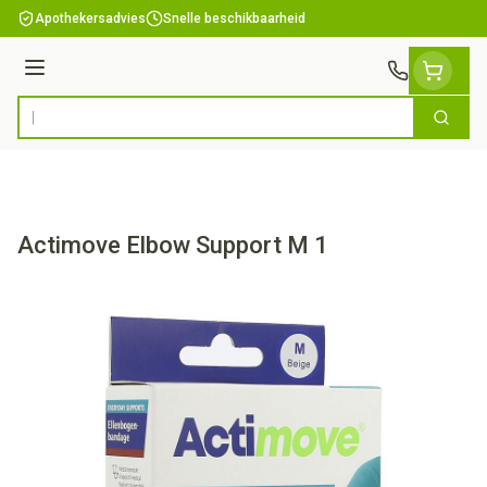
Ga naar de inhoud
Apothekersadvies
Snelle beschikbaarheid
Menu
Zoek
Product, merk, categorie...
Actimove Elbow Support M 1